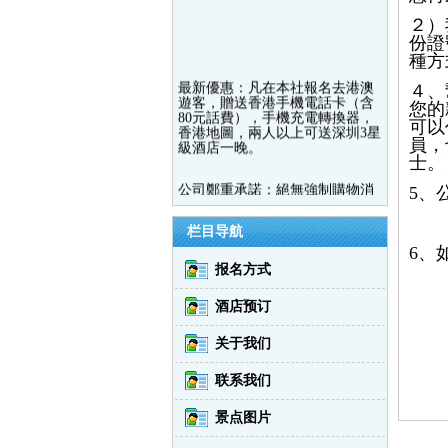
２）
份證
種方
最新優惠：凡在本社報名去港澳
４、
遊客，贈送香港手機電話卡（含
80元話費），手機充電轉換器，
您的
香港地圖，兩人以上可送深圳3星
可以
級酒店一晚。
員，
士。
公司鄭重承諾：絕無強制購物消
5、
費，但有進店參購時間，如有強
消賠付兩萬元。本團性質爲觀光
（
購物團，您買了屬觀光購物團，
栏目导航
沒買只屬觀光純玩團。
6、
报名方式
您相信公司選擇公司，同時公司
會給您一個滿意的會議+旅遊+回
酒店预订
饋客戶一體式籌劃方案！
本公司大量接：保險團、直銷
关于我们
團、廣場舞團、老人團、演出
通、交流團、理財團、微商團、
联系我们
旗袍比賽，模特大賽，醫藥公
司，地産推介，化妝品公司，品
紅酒晚宴，明星見面會。
景点图片
本公司承接策劃港澳會議＋旅