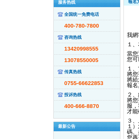
報名
服务热线
全国统一免费电话
400-780-7800
我網
咨询热线
１、
13420998555
當您
您可
13078550005
１、
传真热线
將您
將給
0755-66622853
報名
２、
投诉热线
將您
服，
400-666-8870
才能
３、
１）
最新公告
碼、
您再